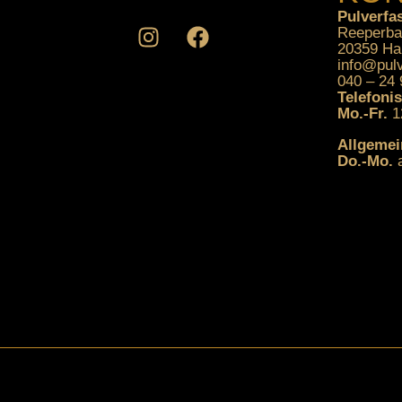
Pulverfa
Reeperba
20359 H
info@pul
040 – 24 
Telefoni
Mo.-Fr.
1
Allgemei
Do.-Mo.
a