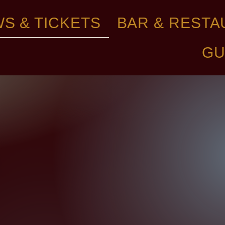
S & TICKETS
BAR & REST
UNSERE SHOWS
GU