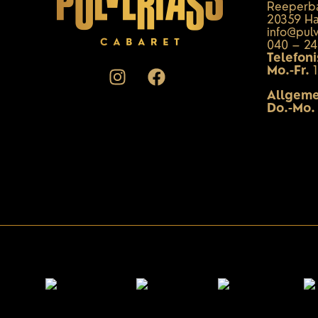
Reeperba
20359 H
info@pul
040 – 24
Telefon
Mo.-Fr.
1
Allgeme
Do.-Mo.